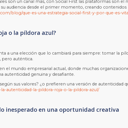
iales son un canal más, con Social First las plataformas son el
su audiencia desde el primer momento, creando contenidos 
com/blog/que-es-una-estrategia-social-first-y-por-que-es-vit
oja o la píldora azul?
frenta a una elección que lo cambiará para siempre: tomar la 
, pero auténtica.
ón en el mundo empresarial actual, donde muchas organizaci
a autenticidad genuina y desafiante.
r según sus valores? ¿o prefieren una versión de autenticidad q
la-autenticidad-la-pildora-roja-o-la-pildora-azul/
r lo inesperado en una oportunidad creativa