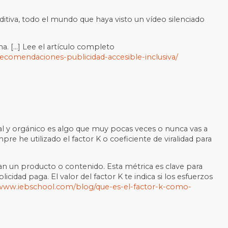
ditiva, todo el mundo que haya visto un vídeo silenciado
na. […] Lee el artículo completo
recomendaciones-publicidad-accesible-inclusiva/
ial y orgánico es algo que muy pocas veces o nunca vas a
re he utilizado el factor K o coeficiente de viralidad para
n un producto o contenido. Esta métrica es clave para
idad paga. El valor del factor K te indica si los esfuerzos
/www.iebschool.com/blog/que-es-el-factor-k-como-