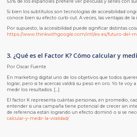
53% de los españoles prefiere ver películas y series con sub
Si bien los subtítulos son tecnologías de accesibilidad ori
conoce bien su efecto curb-cut. A veces, las ventajas de la
Por supuesto, la accesibilidad puede significar distintas c
https://www.thinkwithgoogle.com/intl/es-es/futuro-del-mar
3. ¿Qué es el Factor K? Cómo calcular y medi
Por Oscar Fuente
En marketing digital uno de los objetivos que todos quere
lograr, pero si te acercas valdrá su peso en oro. Yo te voy 
medir los resultados. […]
El factor K representa cuántas personas, en promedio, c
entender si una campaña tiene potencial de crecer sin interv
de referencia están logrando un efecto dominó o si se neces
calcular-y-medir-la-viralidad/