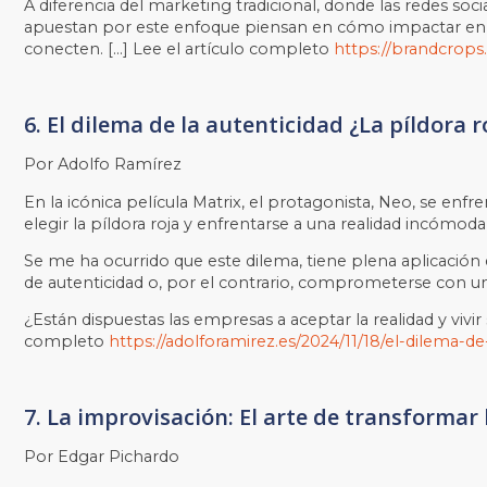
A diferencia del marketing tradicional, donde las redes soc
apuestan por este enfoque piensan en cómo impactar en 
conecten. […] Lee el artículo completo
https://brandcrops.
6. El dilema de la autenticidad ¿La píldora r
Por Adolfo Ramírez
En la icónica película Matrix, el protagonista, Neo, se en
elegir la píldora roja y enfrentarse a una realidad incómoda
Se me ha ocurrido que este dilema, tiene plena aplicaci
de autenticidad o, por el contrario, comprometerse con un
¿Están dispuestas las empresas a aceptar la realidad y vivi
completo
https://adolforamirez.es/2024/11/18/el-dilema-de-
7. La improvisación: El arte de transforma
Por Edgar Pichardo