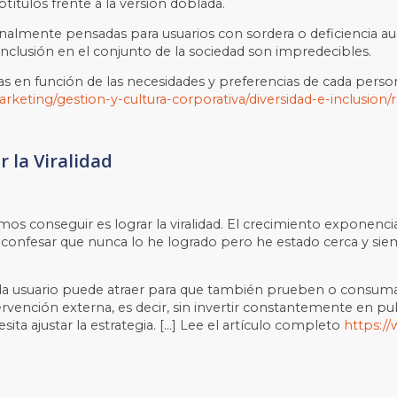
títulos frente a la versión doblada.
ginalmente pensadas para usuarios con sordera o deficiencia au
 inclusión en el conjunto de la sociedad son impredecibles.
osas en función de las necesidades y preferencias de cada perso
keting/gestion-y-cultura-corporativa/diversidad-e-inclusion/
r la Viralidad
mos conseguir es lograr la viralidad. El crecimiento exponenc
a confesar que nunca lo he logrado pero he estado cerca y siemp
ada usuario puede atraer para que también prueben o consuma
ención externa, es decir, sin invertir constantemente en public
ita ajustar la estrategia. […] Lee el artículo completo
https:/