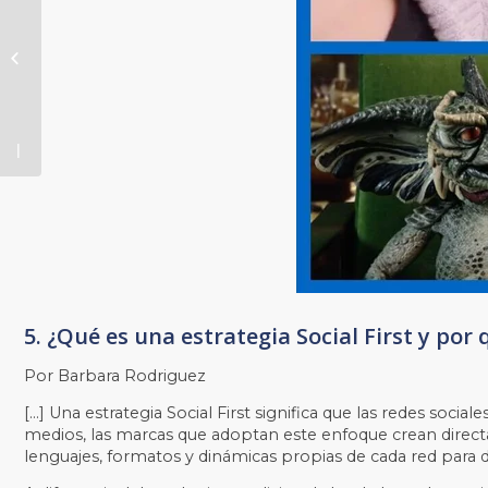
del año:
logros,
proyectos,
testimonios
y cifras de
Ditrendia
5. ¿Qué es una estrategia Social First y por 
Por Barbara Rodriguez
[…] Una estrategia Social First significa que las redes socia
medios, las marcas que adoptan este enfoque crean direc
lenguajes, formatos y dinámicas propias de cada red para d