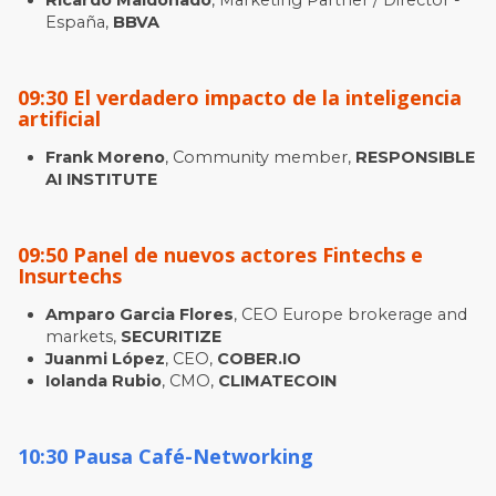
Ricardo Maldonado
, Marketing Partner / Director -
España,
BBVA
09:30 El verdadero impacto de la inteligencia
artificial
Frank Moreno
, Community member,
RESPONSIBLE
AI INSTITUTE
09:50 Panel de nuevos actores Fintechs e
Insurtechs
Amparo Garcia Flores
, CEO Europe brokerage and
markets,
SECURITIZE
Juanmi López
, CEO,
COBER.IO
Iolanda Rubio
, CMO,
CLIMATECOIN
10:30 Pausa Café-Networking