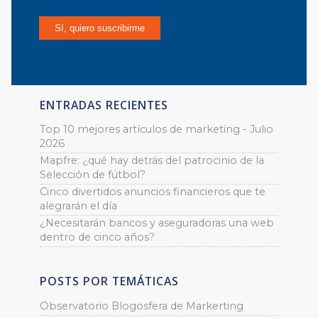
ENTRADAS RECIENTES
Top 10 mejores artículos de marketing - Julio
2026
Mapfre: ¿qué hay detrás del patrocinio de la
Selección de fútbol?
Cinco divertidos anuncios financieros que te
alegrarán el día
¿Necesitarán bancos y aseguradoras una web
dentro de cinco años?
POSTS POR TEMÁTICAS
Observatorio Blogosfera de Markerting