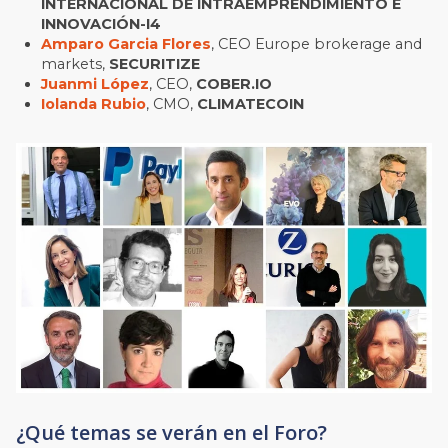
INTERNACIONAL DE INTRAEMPRENDIMIENTO E
INNOVACIÓN-I4
Amparo Garcia Flores
, CEO Europe brokerage and
markets,
SECURITIZE
Juanmi López
, CEO,
COBER.IO
Iolanda Rubio
, CMO,
CLIMATECOIN
¿Qué temas se verán en el Foro?