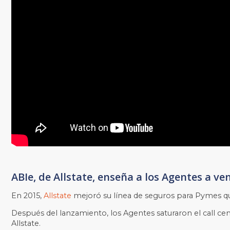
ABIe, de Allstate, enseña a los Agentes a ve
En 2015,
Allstate
mejoró su línea de seguros para Pymes q
Después del lanzamiento, los Agentes saturaron el call cen
Allstate.