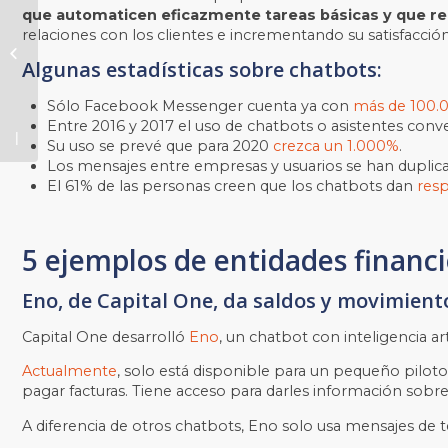
que tu
que automaticen eficazmente tareas básicas y que 
estrategia
relaciones con los clientes e incrementando su satisfacción
de
Algunas estadísticas sobre chatbots:
marketing
es la
Sólo Facebook Messenger cuenta ya con
más de 100.
mejor?
Entre 2016 y 2017 el uso de chatbots o asistentes conv
Su uso se prevé que para 2020
crezca un 1.000%
.
Los mensajes entre empresas y usuarios se han duplic
El 61% de las personas creen que los chatbots dan
resp
5 ejemplos de entidades financi
Eno, de Capital One, da saldos y movimient
Capital One desarrolló
Eno
, un chatbot con inteligencia ar
Actualmente
, solo está disponible para un pequeño piloto
pagar facturas. Tiene acceso para darles información sobre s
A diferencia de otros chatbots, Eno solo usa mensajes de te