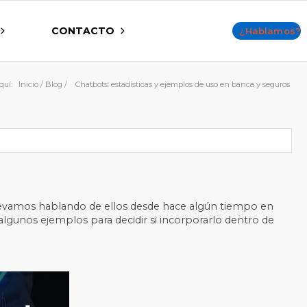
CONTACTO
¿Hablamos?
quí:
Inicio
/
Blog
/
Chatbots: estadísticas y ejemplos de uso en banca y seguros
 llevamos hablando de ellos desde hace algún tiempo en
 algunos ejemplos para decidir si incorporarlo dentro de