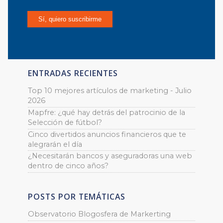
ENTRADAS RECIENTES
Top 10 mejores artículos de marketing - Julio
2026
Mapfre: ¿qué hay detrás del patrocinio de la
Selección de fútbol?
Cinco divertidos anuncios financieros que te
alegrarán el día
¿Necesitarán bancos y aseguradoras una web
dentro de cinco años?
POSTS POR TEMÁTICAS
Observatorio Blogosfera de Markerting