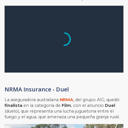
NRMA Insurance - Duel
La aseguradora australiana
NRMA
, del grupo AIG, quedó
finalista
en la categoría de
Film
, con el anuncio
Duel
(duelo), que representa una lucha juguetona entre el
fuego y el agua, que amenaza una pequeña granja rural.