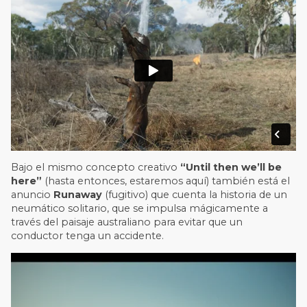
Bajo el mismo concepto creativo
“Until then we’ll be
here”
(hasta entonces, estaremos aquí) también está el
anuncio
Runaway
(fugitivo) que cuenta la historia de un
neumático solitario, que se impulsa mágicamente a
través del paisaje australiano para evitar que un
conductor tenga un accidente.